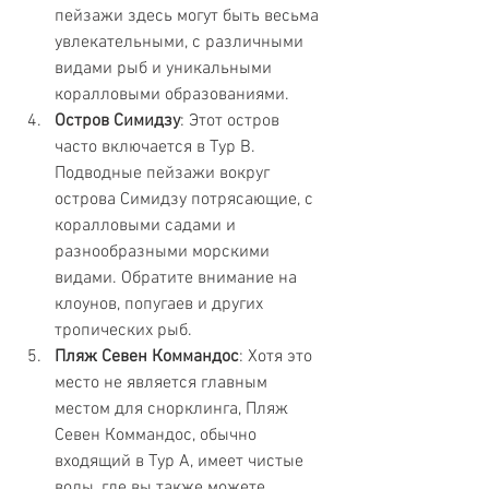
пейзажи здесь могут быть весьма 
увлекательными, с различными 
видами рыб и уникальными 
коралловыми образованиями.
Остров Симидзу
: Этот остров 
часто включается в Тур B. 
Подводные пейзажи вокруг 
острова Симидзу потрясающие, с 
коралловыми садами и 
разнообразными морскими 
видами. Обратите внимание на 
клоунов, попугаев и других 
тропических рыб.
Пляж Севен Коммандос
: Хотя это 
место не является главным 
местом для снорклинга, Пляж 
Севен Коммандос, обычно 
входящий в Тур A, имеет чистые 
воды, где вы также можете 