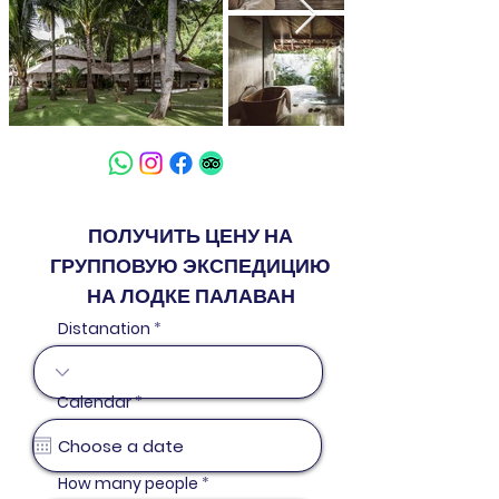
ПОЛУЧИТЬ ЦЕНУ НА
ГРУППОВУЮ ЭКСПЕДИЦИЮ
НА ЛОДКЕ ПАЛАВАН
Distanation
r
Calendar
*
e
q
u
i
r
How many people
e