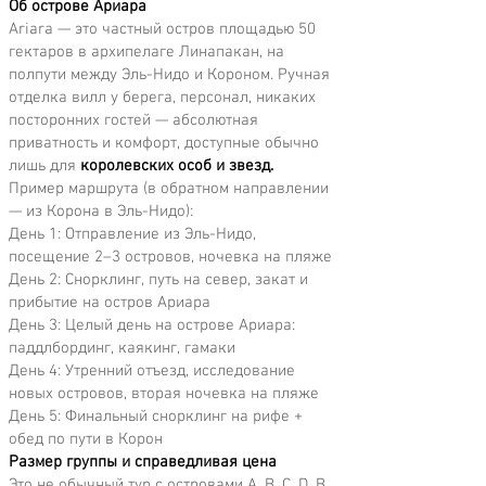
Об острове Ариара
Ariara — это частный остров площадью 50
гектаров в архипелаге Линапакан, на
полпути между Эль-Нидо и Короном. Ручная
отделка вилл у берега, персонал, никаких
посторонних гостей — абсолютная
приватность и комфорт, доступные обычно
лишь для
королевских особ и звезд.
Пример маршрута (в обратном направлении
— из Корона в Эль-Нидо):
День 1: Отправление из Эль-Нидо,
посещение 2–3 островов, ночевка на пляже
День 2: Снорклинг, путь на север, закат и
прибытие на остров Ариара
День 3: Целый день на острове Ариара:
паддлбординг, каякинг, гамаки
День 4: Утренний отъезд, исследование
новых островов, вторая ночевка на пляже
День 5: Финальный снорклинг на рифе +
обед по пути в Корон
Размер группы и справедливая цена
Это не обычный тур с островами A, B, C, D. В