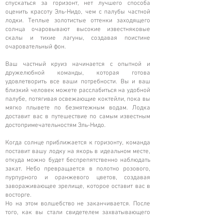
спускаться за горизонт, нет лучшего способа
оценить красоту Эль-Нидо, чем с палубы частной
лодки. Теплые золотистые оттенки заходящего
солнца очаровывают высокие известняковые
скалы и тихие лагуны, создавая поистине
очаровательный фон.
Ваш частный круиз начинается с опытной и
дружелюбной команды, которая готова
удовлетворить все ваши потребности. Вы и ваш
близкий человек можете расслабиться на удобной
палубе, потягивая освежающие коктейли, пока вы
мягко плывете по безмятежным водам. Лодка
доставит вас в путешествие по самым известным
достопримечательностям Эль-Нидо.
Когда солнце приближается к горизонту, команда
поставит вашу лодку на якорь в идеальном месте,
откуда можно будет беспрепятственно наблюдать
закат. Небо превращается в полотно розового,
пурпурного и оранжевого цветов, создавая
завораживающее зрелище, которое оставит вас в
восторге.
Но на этом волшебство не заканчивается. После
того, как вы стали свидетелем захватывающего