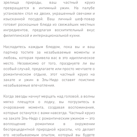
зрелища природы, ваш частный круиз
превращается в интимный ужин. На палубе
установлен стол на двоих, украшенный свечами и
изысканной посудой. Ваш личный шеф-повар
готовит роскошные блюда из свежайших местных
ингредиентов, предлагая восхитительный вкус
филиппинской и интернациональной кухни.
Насладитесь каждым блюдом, пока вы и ваш
партнер тостите за незабываемые моменты и
любовь, которая привела вас в это идиллическое
место. Независимо от того, празднуете ли вы
особый случай, предлагаете или просто мечтаете о
романтическом отдыхе, этот частный круиз на
закате и ужин в Эль-Нидо оставят поистине
незабываемые впечатления.
Когда звезды начнут мерцать над головой, а волны
мягко плещутся о лодку, вы погрузитесь в
очарование момента, создавая воспоминания,
которые останутся с вами навсегда. Частный круиз
на закате Эль-Нидо с романтическим ужином — это
воплощение романтики в окружении
беспрецедентной природной красоты, что делает
его незабываемым опытом, который вы будете