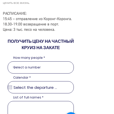
ценить всю жизнь.
РАСПИСАНИЕ:
15:45 – отправление из Коронг-Коронга.
18.30-19.00
возвращение в порт.
Цена: 3 тыс. песо на человека.
ПОЛУЧИТЬ ЦЕНУ НА ЧАСТНЫЙ
КРУИЗ НА ЗАКАТЕ
How many people
r
Calendar
*
e
q
u
i
r
e
List of full names
d